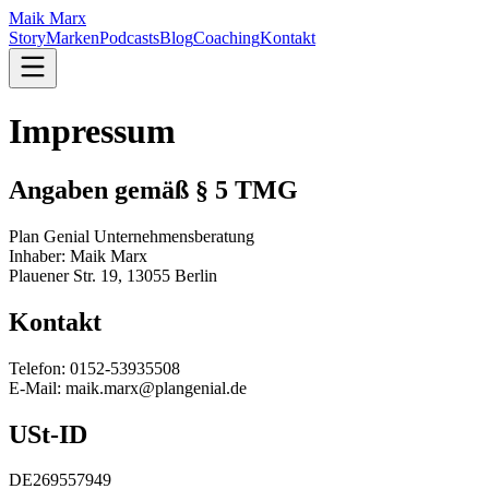
M
aik
M
arx
Story
Marken
Podcasts
Blog
Coaching
Kontakt
Impressum
Angaben gemäß § 5 TMG
Plan Genial Unternehmensberatung
Inhaber: Maik Marx
Plauener Str. 19, 13055 Berlin
Kontakt
Telefon:
0152-53935508
E-Mail:
maik.marx@plangenial.de
USt-ID
DE269557949